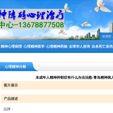
欢迎您
精神心理病理
心理精神医学
心理精神药物
全球华人咨询
自杀死亡哀伤
心理精神分裂
未成年人精神抑郁症有什么办法治愈-青岛精神病
图片展示
产品描述
品牌：