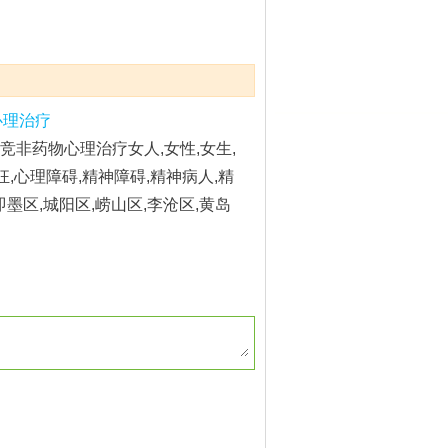
心理治疗
竞非药物心理治疗女人
,
女性
,
女生
,
狂
,
心理障碍
,
精神障碍
,
精神病人
,
精
即墨区
,
城阳区
,
崂山区
,
李沧区
,
黄岛