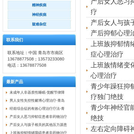
产后女人恶习
精神疾病
疗
神经疾病
产后女人与孩
疑难杂症
产后抑郁心理
联系我们
上班族抑郁情
联系地址：中国 青岛市市南区
症心理治疗
13678877508；13573233080
上班族情绪变
电话：13678877508
心理治疗
最新产品
青少年躁狂抑
未成年人非器质性睡眠-觉醒节律障
疗独门绝技
男人女性失控性赌博心理治疗-青岛
青少年神经官
经前综合征的有效心理治疗疗法-青
绝技
产后女人恶习抑郁症患者非药物治疗
产后女人与孩子相关的其他压力源患
左右定向障碍
上班族抑郁情绪障碍患者非药物治疗