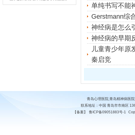
单纯书写不能
Gerstma
神经病是怎么
神经病的早期
儿童青少年原
秦启竞
青岛心理医院,青岛精神病医院
联系地址：中国 青岛市市南区 136788
【备案】
鲁ICP备09051883号-1
Cop