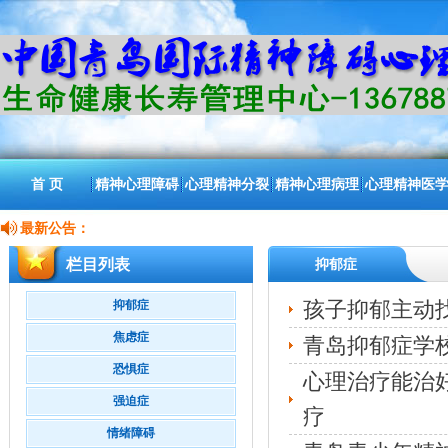
首 页
精神心理障碍
心理精神分裂
精神心理病理
心理精神医
最新公告：
栏目列表
抑郁症
孩子抑郁主动
抑郁症
焦虑症
青岛抑郁症学校
恐惧症
心理治疗能治好
强迫症
疗
情绪障碍